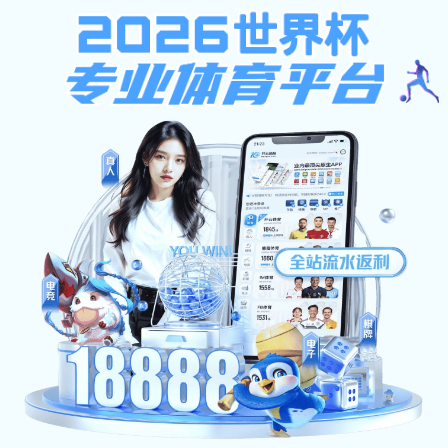
立即注册
协议目录
1. 接受条款
2. 账户规则
3. 服务内容
4. 用户行为
5. 知识产权
6. 服务终止
7. 免责声明
8. 法律适用
9. 联系我们