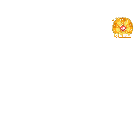
数据合规卓越平台
平台顺利通过 GDPR 与 ISO 多项认证，建立技术安全新标
准。