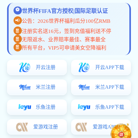
4. 我的信息会保存多久？是否安全？
5. 我能修改或删除我的信息吗？
6. 如何联系我们处理隐私相关问题？
风险防御图谱
乐竞手机版持续构建动态风险模型，以图谱方式展示平台应
对潜在威胁的关键策略。