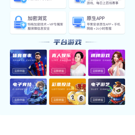
范，从而增加了球队获胜的可能性。
而且，通过这样的团队配合，不仅提升了球队战斗
力，还增强了队员之间的信任感。在场上，一旦形成
这种默契，就会使球队如同一台精密运转的机器，每
个部件都发挥着至关重要的作用。因此，可以说，良
好的团队合作直接与胜负结果紧密相连。
2、助攻背后的无私精神
KD在比赛中的35次助攻并不是偶然，它体现了一种无
私奉献和全局观念。在这个以个人英雄主义为主流思
想盛行的时代，杜兰特却选择通过助攻来带动全队，
这是一种可贵且值得学习的精神。他明白，一名真正
优秀的球员，不仅要关注自己的得分，更要考虑如何
去帮助身边的人。