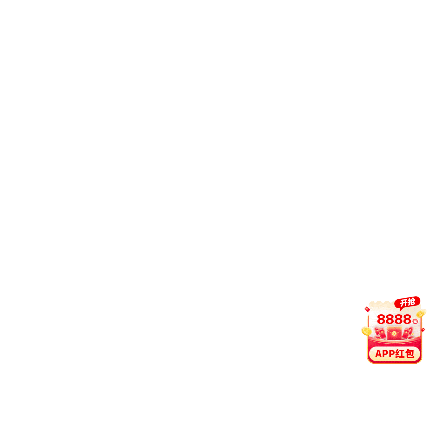
时也提醒他，要注重保护好受过伤的位置，以免因比
赛强度过大而导致旧伤复发。因此，在日常训练中，
他也格外注意控制自己的身体负荷，以确保能持续保
持良好的竞技状态。
未来，随着体能逐渐恢复，克雷桑将能更加自如地发
挥自己的技术特点。他期待在接下来的赛事中展现更
为精彩的表现，并帮助球队争取更好的成绩。同时，
他也希望自己能够成为年轻球员学习和借鉴的对象，
将个人经验传授给新生代力量，从而推动整体水平提
升。
4、展望未来更好表现
对于即将到来的比赛，克雷桑充满期待。他表示，通
过这段时间艰苦努力，我已经找回了状态，希望能在